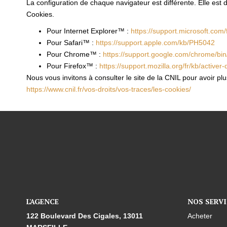
La configuration de chaque navigateur est différente. Elle est
Cookies.
Pour Internet Explorer™ :
https://support.microsoft.co
Pour Safari™ :
https://support.apple.com/kb/PH5042
Pour Chrome™ :
https://support.google.com/chrome/b
Pour Firefox™ :
https://support.mozilla.org/fr/kb/activer
Nous vous invitons à consulter le site de la CNIL pour avoir p
https://www.cnil.fr/vos-droits/vos-traces/les-cookies/
L'AGENCE
NOS SERVI
122 Boulevard Des Cigales, 13011
Acheter