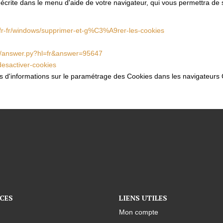
 décrite dans le menu d'aide de votre navigateur, qui vous permettra de
m/fr-fr/windows/supprimer-et-g%C3%A9rer-les-cookies
in/answer.py?hl=fr&answer=95647
-desactiver-cookies
lus d'informations sur le paramétrage des Cookies dans les navigateurs 
CES
LIENS UTILES
Mon compte