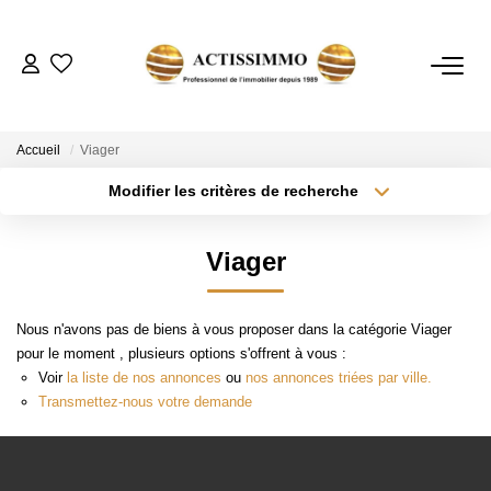
ACHETER
Accueil
Viager
Modifier les critères de recherche
ESTIMER
Localisation
Type de transaction
Surface min
Viager
Type de bien
NOTRE AGENCE
Plus de critères
Budget max
Nous n'avons pas de biens à vous proposer dans la catégorie Viager
CONTACT
Créer une alerte
pour le moment , plusieurs options s'offrent à vous :
Voir
la liste de nos annonces
ou
nos annonces triées par ville.
Transmettez-nous votre demande