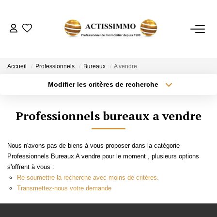
ACHETER
Accueil
Professionnels
Bureaux
A vendre
Modifier les critères de recherche
Type de transaction
Localisation
ESTIMER
Acheter
Localisation
Professionnels bureaux a vendre
Type de bien
NOTRE AGENCE
Sélectionnez...
Surface min
Nous n'avons pas de biens à vous proposer dans la catégorie
Plus de critères
Budget max
CONTACT
Professionnels Bureaux A vendre pour le moment , plusieurs options
s'offrent à vous :
Créer une alerte
Re-soumettre la recherche avec moins de critères.
Transmettez-nous votre demande