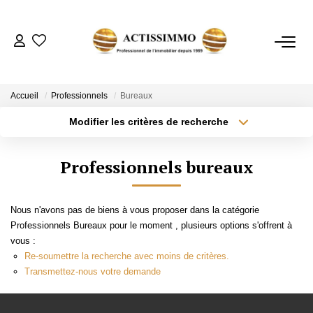
ACHETER
Accueil
Professionnels
Bureaux
Modifier les critères de recherche
Type de transaction
Localisation
ESTIMER
Acheter
Localisation
Professionnels bureaux
Type de bien
NOTRE AGENCE
Sélectionnez...
Surface min
Nous n'avons pas de biens à vous proposer dans la catégorie
Plus de critères
Budget max
CONTACT
Professionnels Bureaux pour le moment , plusieurs options s'offrent à
vous :
Créer une alerte
Re-soumettre la recherche avec moins de critères.
Transmettez-nous votre demande