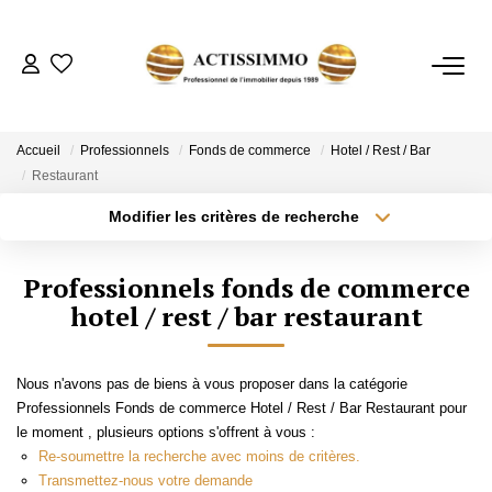
ACHETER
Accueil
Professionnels
Fonds de commerce
Hotel / Rest / Bar
Restaurant
ESTIMER
Modifier les critères de recherche
Type de transaction
Localisation
Acheter
Localisation
NOTRE AGENCE
Professionnels fonds de commerce
Type de bien
Sélectionnez...
hotel / rest / bar restaurant
Surface min
CONTACT
Plus de critères
Budget max
Nous n'avons pas de biens à vous proposer dans la catégorie
Professionnels Fonds de commerce Hotel / Rest / Bar Restaurant pour
Créer une alerte
le moment , plusieurs options s'offrent à vous :
Re-soumettre la recherche avec moins de critères.
Transmettez-nous votre demande