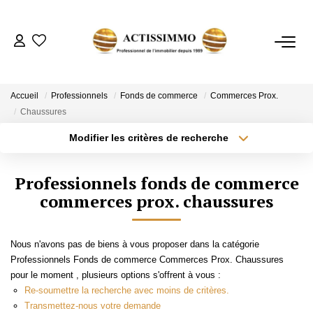
ACHETER
Accueil
Professionnels
Fonds de commerce
Commerces Prox.
Chaussures
ESTIMER
Modifier les critères de recherche
Type de transaction
Localisation
Acheter
Localisation
NOTRE AGENCE
Professionnels fonds de commerce
Type de bien
Sélectionnez...
commerces prox. chaussures
Surface min
CONTACT
Plus de critères
Budget max
Nous n'avons pas de biens à vous proposer dans la catégorie
Professionnels Fonds de commerce Commerces Prox. Chaussures
Créer une alerte
pour le moment , plusieurs options s'offrent à vous :
Re-soumettre la recherche avec moins de critères.
Transmettez-nous votre demande