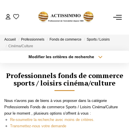
ACHETER
Accueil
Professionnels
Fonds de commerce
Sports / Loisirs
Cinéma/Culture
ESTIMER
Modifier les critères de recherche
Type de transaction
Localisation
Acheter
Localisation
NOTRE AGENCE
Professionnels fonds de commerce
Type de bien
Sélectionnez...
sports / loisirs cinéma/culture
Surface min
CONTACT
Plus de critères
Budget max
Nous n'avons pas de biens à vous proposer dans la catégorie
Professionnels Fonds de commerce Sports / Loisirs Cinéma/Culture
Créer une alerte
pour le moment , plusieurs options s'offrent à vous :
Re-soumettre la recherche avec moins de critères.
Transmettez-nous votre demande