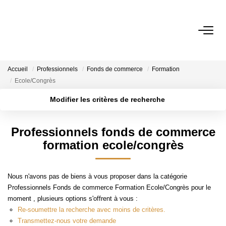
ACHETER
Accueil
Professionnels
Fonds de commerce
Formation
Ecole/Congrès
ESTIMER
Modifier les critères de recherche
Localisation
Type de transaction
Surface min
NOTRE AGENCE
Professionnels fonds de commerce
Type de bien
formation ecole/congrès
Plus de critères
Budget max
CONTACT
Créer une alerte
Nous n'avons pas de biens à vous proposer dans la catégorie
Professionnels Fonds de commerce Formation Ecole/Congrès pour le
moment , plusieurs options s'offrent à vous :
Re-soumettre la recherche avec moins de critères.
Transmettez-nous votre demande