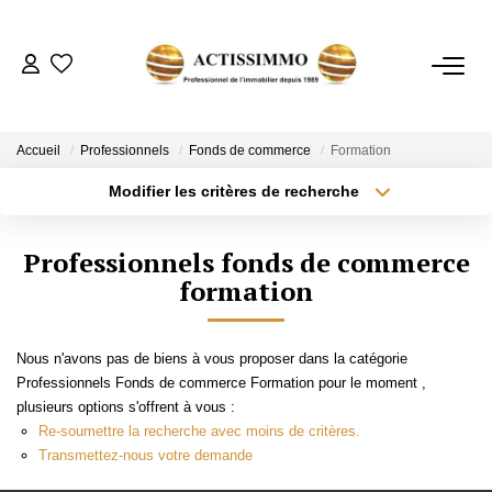
ACHETER
Accueil
Professionnels
Fonds de commerce
Formation
Modifier les critères de recherche
Type de transaction
Localisation
ESTIMER
Acheter
Localisation
Professionnels fonds de commerce
Type de bien
NOTRE AGENCE
Sélectionnez...
formation
Surface min
Plus de critères
Budget max
CONTACT
Nous n'avons pas de biens à vous proposer dans la catégorie
Professionnels Fonds de commerce Formation pour le moment ,
Créer une alerte
plusieurs options s'offrent à vous :
Re-soumettre la recherche avec moins de critères.
Transmettez-nous votre demande