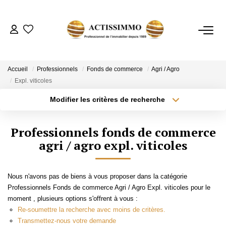
ACHETER
Accueil
Professionnels
Fonds de commerce
Agri / Agro
Expl. viticoles
ESTIMER
Modifier les critères de recherche
Type de transaction
Localisation
Acheter
Localisation
NOTRE AGENCE
Professionnels fonds de commerce
Type de bien
Sélectionnez...
agri / agro expl. viticoles
Surface min
CONTACT
Plus de critères
Budget max
Nous n'avons pas de biens à vous proposer dans la catégorie
Professionnels Fonds de commerce Agri / Agro Expl. viticoles pour le
Créer une alerte
moment , plusieurs options s'offrent à vous :
Re-soumettre la recherche avec moins de critères.
Transmettez-nous votre demande