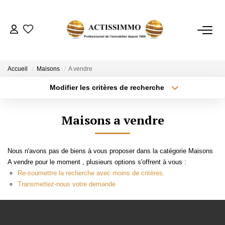
ACHETER
Accueil
Maisons
A vendre
Modifier les critères de recherche
Type de transaction
Localisation
ESTIMER
Acheter
Localisation
Maisons a vendre
Type de bien
NOTRE AGENCE
Sélectionnez...
Surface min
Nous n'avons pas de biens à vous proposer dans la catégorie Maisons
Plus de critères
Budget max
CONTACT
A vendre pour le moment , plusieurs options s'offrent à vous :
Re-soumettre la recherche avec moins de critères.
Créer une alerte
Transmettez-nous votre demande