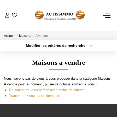
ACHETER
Accueil
Maisons
A vendre
Modifier les critères de recherche
Type de transaction
Localisation
ESTIMER
Acheter
Localisation
Maisons a vendre
Type de bien
NOTRE AGENCE
Sélectionnez...
Surface min
Nous n'avons pas de biens à vous proposer dans la catégorie Maisons
Plus de critères
Budget max
CONTACT
A vendre pour le moment , plusieurs options s'offrent à vous :
Re-soumettre la recherche avec moins de critères.
Créer une alerte
Transmettez-nous votre demande