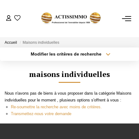
ACHETER
Accueil
Maisons individuelles
Modifier les critères de recherche
Type de transaction
Localisation
ESTIMER
Acheter
Localisation
maisons individuelles
Type de bien
NOTRE AGENCE
Sélectionnez...
Surface min
Nous n'avons pas de biens à vous proposer dans la catégorie Maisons
Plus de critères
Budget max
CONTACT
individuelles pour le moment , plusieurs options s'offrent à vous :
Re-soumettre la recherche avec moins de critères.
Créer une alerte
Transmettez-nous votre demande