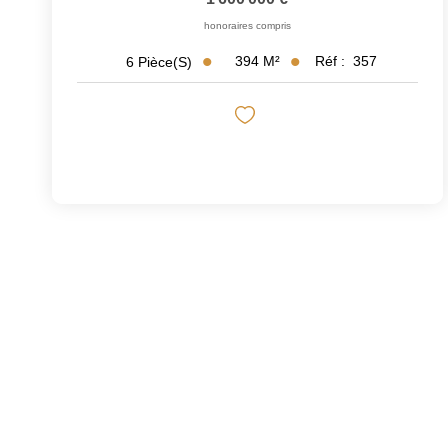
honoraires compris
394
M²
Réf :
357
6
Pièce(s)